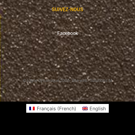
SUIVEZ-NOUS
Facebook
© Ligne dynamique 2005
- Site web : Solutions M
Français
(
French
)
English