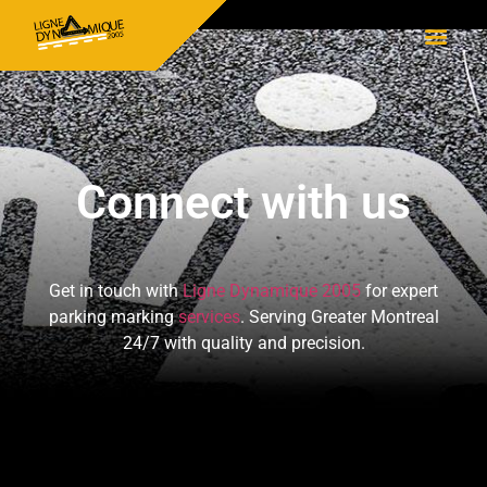
Contact
Connect with us
Get in touch with
Ligne Dynamique 2005
for expert
parking marking
services
. Serving Greater Montreal
24/7 with quality and precision.