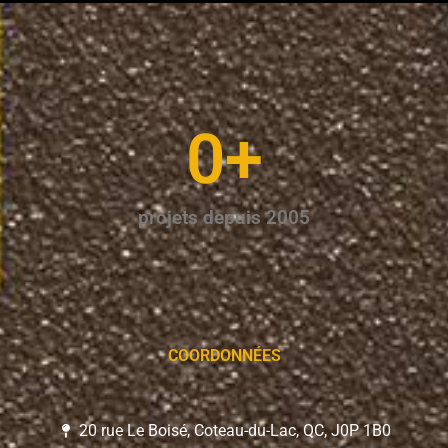
0
+
projets depuis 2005
COORDONNÉES
20 rue Le Boisé, Coteau-du-Lac, QC, J0P 1B0