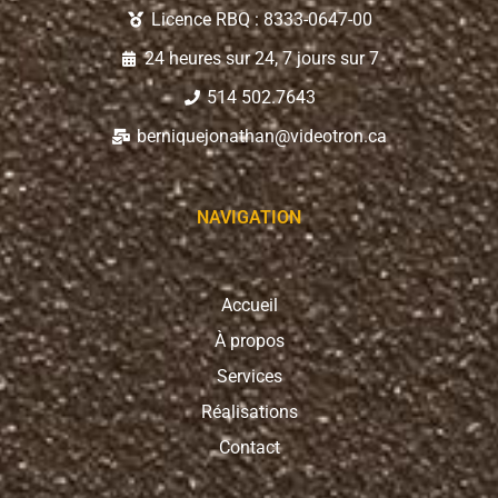
Licence RBQ : 8333-0647-00
24 heures sur 24, 7 jours sur 7
514 502.7643
berniquejonathan@videotron.ca
NAVIGATION
Accueil
À propos
Services
Réalisations
Contact