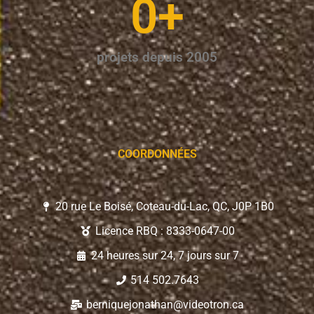
0
+
projets depuis 2005
COORDONNÉES
20 rue Le Boisé, Coteau-du-Lac, QC, J0P 1B0
Licence RBQ : 8333-0647-00
24 heures sur 24, 7 jours sur 7
514 502.7643
berniquejonathan@videotron.ca