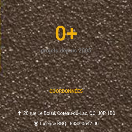
0
+
projets depuis 2005
COORDONNÉES
20 rue Le Boisé, Coteau-du-Lac, QC, J0P 1B0
Licence RBQ : 8333-0647-00