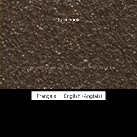
Facebook
© Ligne dynamique 2005
- Site web : Solutions M
Français
English
(
Anglais
)